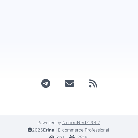
Powered by
NotionNext
4.9.4.2
.
2026
Erina
|
E-commerce Professional
5121
2816